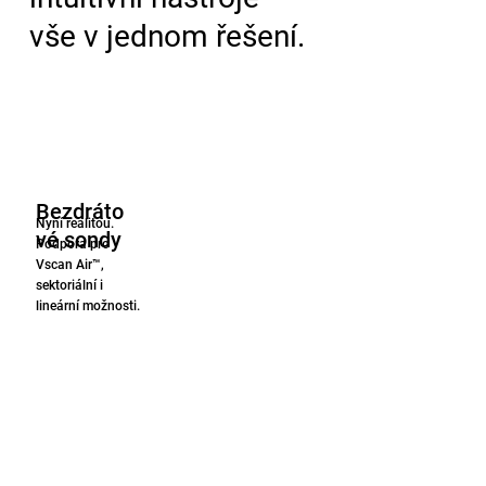
vše v jednom řešení.
Bezdráto
Nyní realitou.
vé sondy
Podpora pro
Vscan Air™,
sektoriální i
lineární možnosti.