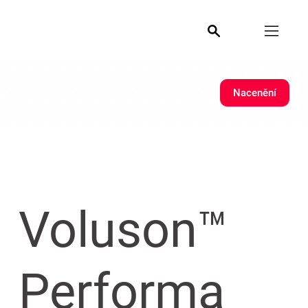
Nacenění
Voluson™
Performa