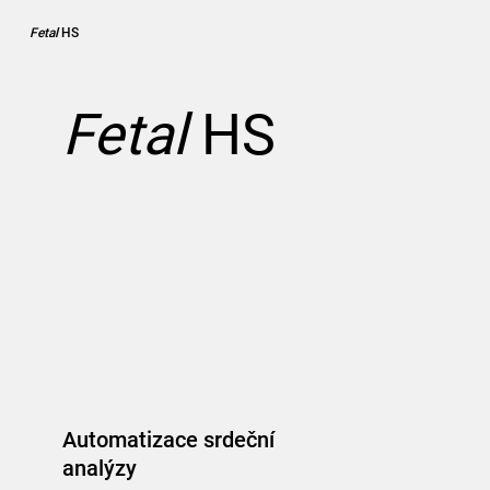
Fetal
HS
Fetal
HS
Automatizace srdeční
analýzy