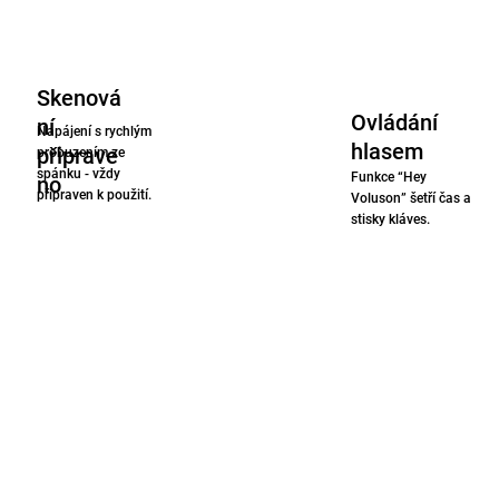
Skenová
Ovládání
ní
Napájení s rychlým
hlasem
připrave
probuzením ze
spánku - vždy
Funkce “Hey
no
připraven k použití.
Voluson” šetří čas a
stisky kláves.