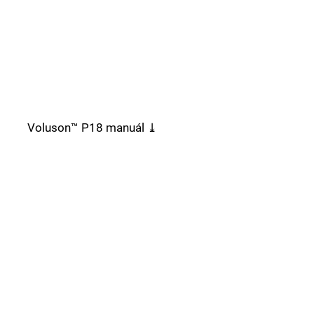
Voluson™ P18 manuál ⤓