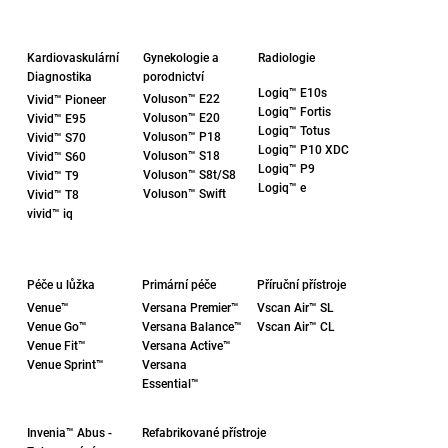
Kardiovaskulární
Gynekologie a
Radiologie
Diagnostika
porodnictví
Logiq™ E10s
Voluson™ E22
Vivid™ Pioneer
Logiq™ Fortis
Voluson™ E20
Vivid™ E95
Logiq™ Totus
Voluson™ P18
Vivid™ S70
Logiq™ P10 XDC
Voluson™ S18
Vivid™ S60
Logiq™ P9
Voluson™ S8t/S8
Vivid™ T9
Logiq™ e
Voluson™ Swift
Vivid™ T8
vivid™ iq
Péče u lůžka
Primární péče
Příruční přístroje
Venue™
Versana Premier™
Vscan Air™ SL
Venue Go
™
Versana Balance™
Vscan Air™ CL
Venue Fit
™
Versana Active™
Venue Sprint
™
Versana
Essential™
Refabrikované přístroje
Invenia
™
Abus -