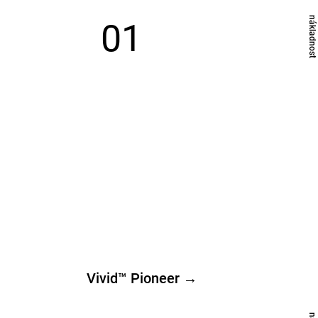
​nákladnost
01
Vivid™ Pioneer →