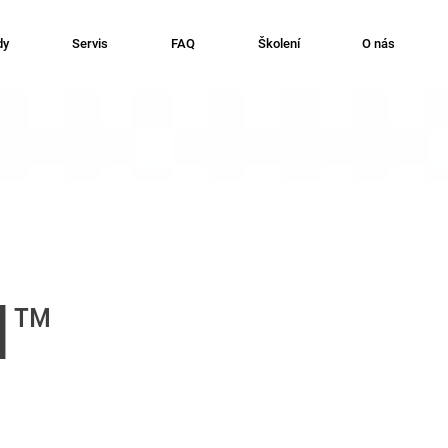
dy
Servis
FAQ
Školení
O nás
d™