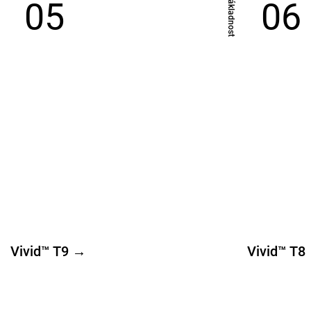
​nákladnost
05
06
Vivid™ T9 →
Vivid™ T8