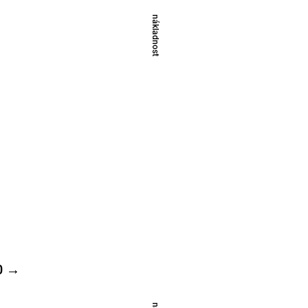
​nákladnost
0 →