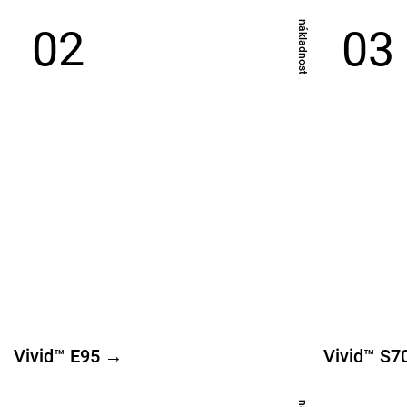
​nákladnost
02
03
Vivid™ E95 →
Vivid™ S7