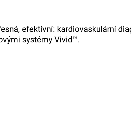
řesná, efektivní: kardiovaskulární di
ovými systémy Vivid™.