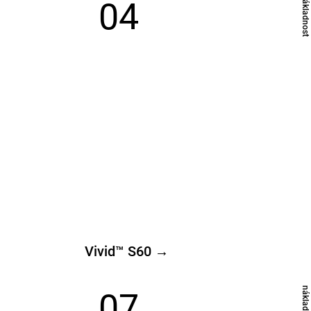
​nákladnost
04
Vivid™ S60 →
​nákladnost
07