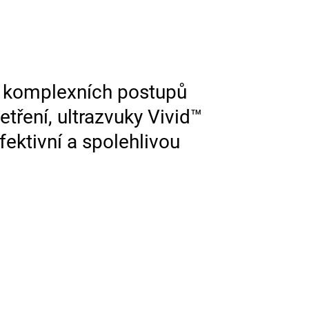
h komplexních postupů
etření, ultrazvuky Vivid™
ktivní a spolehlivou