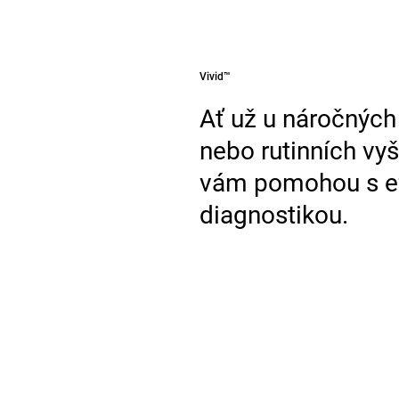
Vivid™
Ať už u náročnýc
nebo rutinních vyš
vám pomohou s efe
diagnostikou.