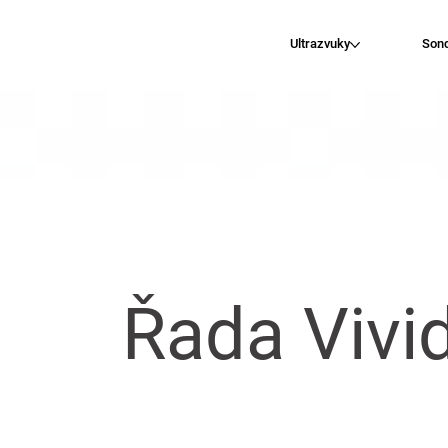
Ultrazvuky
Son
Řada Vivi