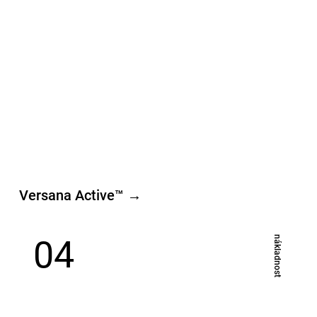
Versana Active™ →
04
​nákladnost