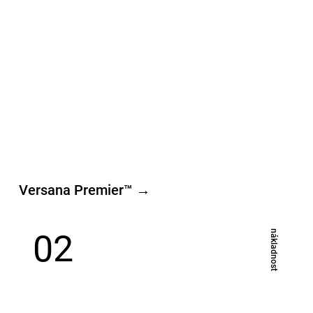
Versana Premier™ →
02
​nákladnost