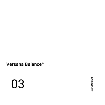
Versana Balance™ →
03
​nákladnost