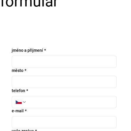
formulář
jméno a přijmení
*
město
*
telefon
*
e-mail
*
vaše zpráva
*