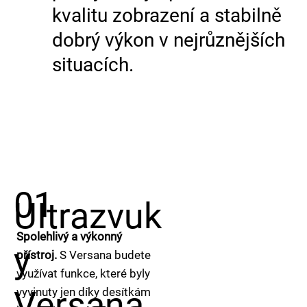
kvalitu zobrazení a stabilně
dobrý výkon v nejrůznějších
situacích.
01
UItrazvuk
Spolehlivý a výkonný
y
přístroj.
S Versana budete
využívat funkce, které byly
Versana
vyvinuty jen díky desítkám