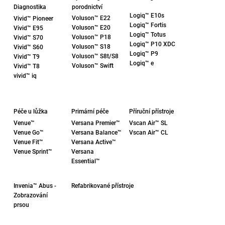
Diagnostika
porodnictví
Logiq™ E10s
Voluson™ E22
Vivid™ Pioneer
Logiq™ Fortis
Voluson™ E20
Vivid™ E95
Logiq™ Totus
Voluson™ P18
Vivid™ S70
Logiq™ P10 XDC
Voluson™ S18
Vivid™ S60
Logiq™ P9
Voluson™ S8t/S8
Vivid™ T9
Logiq™ e
Voluson™ Swift
Vivid™ T8
vivid™ iq
Péče u lůžka
Primární péče
Příruční přístroje
Venue™
Versana Premier™
Vscan Air™ SL
Venue Go
™
Versana Balance™
Vscan Air™ CL
Venue Fit
™
Versana Active™
Venue Sprint
™
Versana
Essential™
Refabrikované přístroje
Invenia
™
Abus -
Zobrazování
prsou