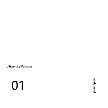
Ultrazvuky Versana
01
​nákladnost